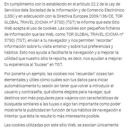
En cumplimiento con lo establecido en el artículo 22.2 de la Ley de
Servicios dela Sociedad de la Información y de Comercio Electrónico
(LSSI) y en adecuación con la Directiva Europea 2009/136/CE, TOR
GLOBAL TRAVEL (CICMA nº 3750) (TGT) te informa que este Sitio
Web acepta el uso de cookies. Las cookies son pequeños ficheros
de información que las Web, como TOR GLOBAL TRAVEL (CICMA nº
3750) (TGT), envían a tu navegador y nos permiten "recordar"
información sobre tu visita anterior y sobre tus preferencias y
hábitos. Esto nos ayuda a facilitarte la navegación y a mejorar la
utilidad que nuestro sitio te reporta, es decir, nos ayudan a mejorar
tu experiencia al "bucear" en TGT.
Por ponerte un ejemplo, las cookies nos "recuerdan" cosas tan
elementales y útiles cómo cuáles son tus datos para iniciar
automáticamente tu sesión sin tener que volver a introducir el
usuario y contraseña, qué idioma elegiste para navegar, qué
destinos son más populares para viajeros con características de
búsqueda similares a las tuyas o algo tan importante como poder
mostrarte la publicidad en función de tus hábitos de navegación e
intentar que ésta te resulte lo más interesante posible.
Las cookies utilizadas por este sitio Web, se asocian únicamente