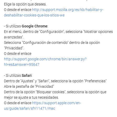
Elige la opción que desees.
O desde el enlace
http://support.mozilla.org/es/kb/habilitar-y-
deshabilitar-cookies-que-los-sitios-we
- Si utilizas
Google Chrome
:
En el menú, dentro de "Configuración", selecciona "Mostrar opciones
avanzadas".
Selecciona "Configuración de contenido" dentro de la opción
"Privacidad".
O desde el enlace
http://support.google.com/chrome/bin/answer.py?
hl=es&answer=95647
- Si utilizas
Safari
:
Dentro de "Ajustes" y "Safari", selecciona la opción "Preferencias"
Abre la pestaña de "Privacidad"
Dentro de la opción "Bloquear cookies", selecciona la opción que
mejor se ajuste a tus necesidades.
O desde el enlace
https://support.apple.com/en-
us/guide/safari/sfri11471/mac