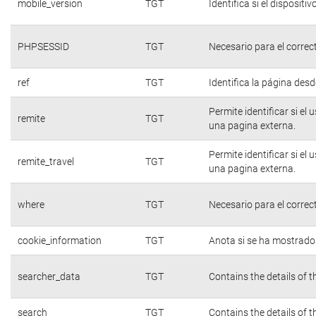
mobile_version
TGT
Identifica si el dispositiv
PHPSESSID
TGT
Necesario para el correc
ref
TGT
Identifica la página desde
Permite identificar si el
remite
TGT
una pagina externa.
Permite identificar si el
remite_travel
TGT
una pagina externa.
where
TGT
Necesario para el correc
cookie_information
TGT
Anota si se ha mostrado e
searcher_data
TGT
Contains the details of 
search
TGT
Contains the details of 