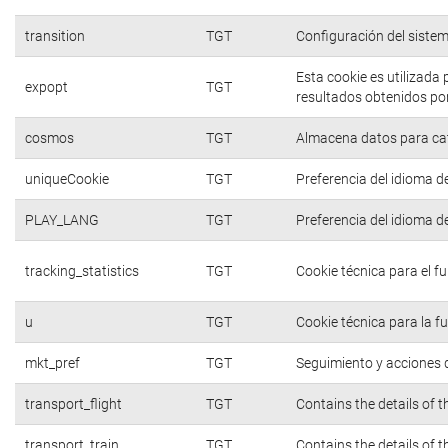
transition
TGT
Configuración del siste
Esta cookie es utilizada
expopt
TGT
resultados obtenidos por
cosmos
TGT
Almacena datos para cate
uniqueCookie
TGT
Preferencia del idioma d
PLAY_LANG
TGT
Preferencia del idioma d
tracking_statistics
TGT
Cookie técnica para el f
u
TGT
Cookie técnica para la f
mkt_pref
TGT
Seguimiento y acciones d
transport_flight
TGT
Contains the details of 
transport_train
TGT
Contains the details of 