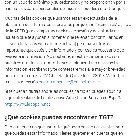
con un usuario anónimo y su ordenador, y no proporcionan por si
mismas los datos personales del usuario, ¡puedes estar tranquilo!
Muchas de las cookies que usamos están exceptuadas de la
obligación de informaros sobre ellas porque son "esenciales" a juicio
de la AEPD (por ejemplo las cookies de sesión y de entrada de
usuario que te ayudan a no tener que rellenar los formularios en
línea en todas las webs donde actúas) pero para otras es
importante que estés bien informado y por eso es necesario que
leas esta información. No obstante, nuestro compromiso con
nuestros clientes es total: si tienes cualquier duda al leer esta
información, escríbenos y te contestaremos a la mayor brevedad
posible: por correo a C/ Glorieta de Quevedo, 9, 28015 Madrid, por
mail a la dirección
customerservice@onlinetravel.es
Si te quedan dudas sobre las cookies, también puedes acudir al
siguiente enlace de la Interactive Advertising Bureau en España:
http://www.iabspain.net
¿Qué cookies puedes encontrar en TGT?
Primero tenemos que contarte qué tipos de cookies existen para
que puedas estar informado. Tienes que tener en cuenta que en