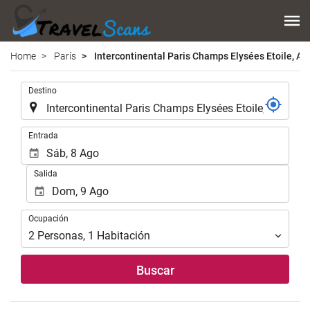
Home
París
Intercontinental Paris Champs Elysées Etoile, An
Introduzca
Destino
el
lugar
de
Introduzca
Entrada
destino
las
en
fechas
Salida
el
de
que
inicio
realizar
y
Ocupación
la
Ocupación
fin
búsqueda
para
2
Personas
,
1
Habitación
de
realizar
su
la
Buscar
alojamiento..
búsqueda
de
su