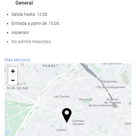
General
Salida hasta: 12:00
Entrada a partir de: 15:00
Ascensor
No admite mascotas
Servicios de recepción
Más servicios
Recepción 24 horas
+
Guardaequipaje
−
Comida y bebida
Restaurante a la carta
Bar
Instalaciones de negocios