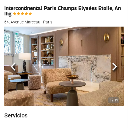
hotel.
Intercontinental Paris Champs Elysées Etoile, An
Ihg
64, Avenue Marceau - París
Anterior
Sigui
1
/ 19
Servicios