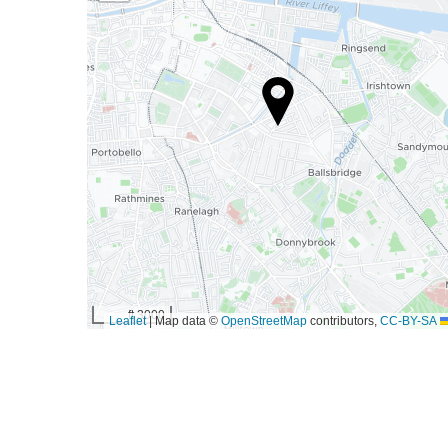
3000 ft
|
Map data ©
OpenStreetMap
contributors,
CC-BY-SA
Leaflet