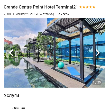
Grande Centre Point Hotel Terminal21
2, 88 Sukhumvit Soi 19 (Wattana) - Бангкок
Предыдущий
Сле
1
/ 25
Услуги
Общий