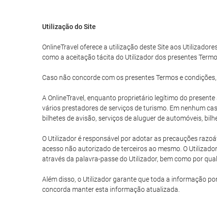
Utilização do Site
OnlineTravel oferece a utilização deste Site aos Utilizadore
como a aceitação tácita do Utilizador dos presentes Termo
Caso não concorde com os presentes Termos e condições, o U
A OnlineTravel, enquanto proprietário legítimo do present
vários prestadores de serviços de turismo. Em nenhum caso
bilhetes de avisão, serviços de aluguer de automóveis, bil
O Utilizador é responsável por adotar as precauções razoáv
acesso não autorizado de terceiros ao mesmo. O Utilizador
através da palavra-passe do Utilizador, bem como por qualq
Além disso, o Utilizador garante que toda a informação po
concorda manter esta informação atualizada.