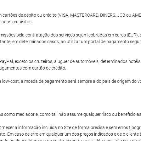
com cartões de débito ou crédito (VISA, MASTERCARD, DINERS, JCB ou A
nados requisitos.
issões pela contratação dos serviços sejam cobradas em euros (EUR), 
ante, em determinados casos, ao utilizar um portal de pagamento segur
PayPal, exceto os cruzeiros, aluguer de automóveis, determinados hoté
agamentos com cartão de crédito.
 low-cost, a moeda de pagamento será sempre a do país de origem do v
s como mediador e, como tal, não assume qualquer risco ou benefício a
ornecer a informação incluída no Site de forma precisa e sem erros tipogr
iato. Em caso de erro em qualquer um dos preços indicados e de o client
vendo qualquer diferença no custo, sempre que tal diferença não seja d