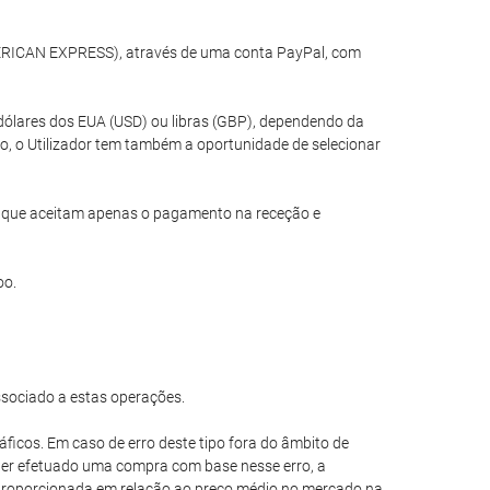
MERICAN EXPRESS), através de uma conta PayPal, com
dólares dos EUA (USD) ou libras (GBP), dependendo da
o, o Utilizador tem também a oportunidade de selecionar
is que aceitam apenas o pagamento na receção e
oo.
ssociado a estas operações.
áficos. Em caso de erro deste tipo fora do âmbito de
e ter efetuado uma compra com base nesse erro, a
esproporcionada em relação ao preço médio no mercado na