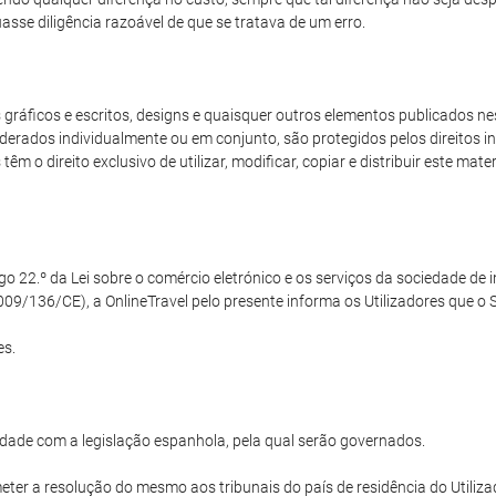
sse diligência razoável de que se tratava de um erro.
ráficos e escritos, designs e quaisquer outros elementos publicados nest
derados individualmente ou em conjunto, são protegidos pelos direitos int
m o direito exclusivo de utilizar, modificar, copiar e distribuir este mat
22.º da Lei sobre o comércio eletrónico e os serviços da sociedade de in
09/136/CE), a OnlineTravel pelo presente informa os Utilizadores que o Si
es.
dade com a legislação espanhola, pela qual serão governados.
ter a resolução do mesmo aos tribunais do país de residência do Utilizad