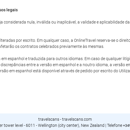
sos legais
 considerada nula, inválida ou inaplicável, a validade e aplicabilidade 
teradas por escrito. Em qualquer caso, a OnlineTravel reserva-se o direit
o afetarão os contratos celebrados previamente às mesmas.
a em espanhol e traduzida para outros idiomas. Em caso de qualquer litíg
discrepâncias entre a versão em espanhol e a noutro idioma, a versão em
versão em espanhol está disponível através de pedido por escrito do Utiliza
travelscans - travelscans.com
r tower level - 6011 - Wellington (city center), New Zealand | Telefone
+34