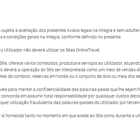
s sujeita à aceitação dos presentes Avisos legais na íntegra e sem adulter
s e condições gerais na íntegra, conforme definido no presente.
tilizador não deverá utilizar os Sites OnlineTravel.
e Site, oferece vários conteúdos, produtos e serviços ao Utilizador, atu
 deverá a operação do Site ser interpretada como um meio de vendas dire
hetes de comboio, reservas em hotéis ou o conjunto de dois ou mais dos ser
eis para manter a confidencialidade das palavras-passe que lhe sejam for
 concorda em assumir total responsabilidade por quaisquer custos decorr
uer utilização fraudulenta das palavras-passes do Utilizador por terceir
r si fornecida tanto no momento em que acede ao Site como durante a ut