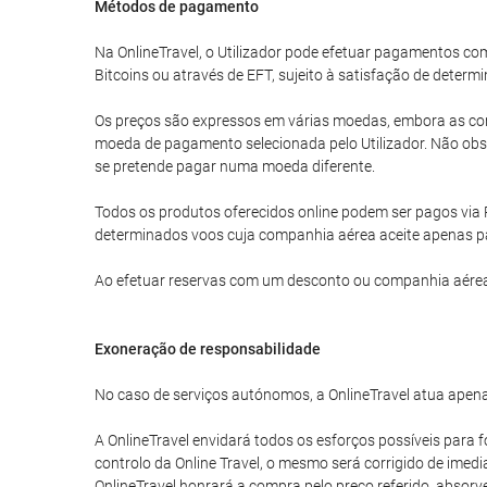
Métodos de pagamento
Na OnlineTravel, o Utilizador pode efetuar pagamentos 
Bitcoins ou através de EFT, sujeito à satisfação de determi
Os preços são expressos em várias moedas, embora as com
moeda de pagamento selecionada pelo Utilizador. Não obst
se pretende pagar numa moeda diferente.
Todos os produtos oferecidos online podem ser pagos via 
determinados voos cuja companhia aérea aceite apenas p
Ao efetuar reservas com um desconto ou companhia aérea
Exoneração de responsabilidade
No caso de serviços autónomos, a OnlineTravel atua apena
A OnlineTravel envidará todos os esforços possíveis para f
controlo da Online Travel, o mesmo será corrigido de imed
OnlineTravel honrará a compra pelo preço referido, absor