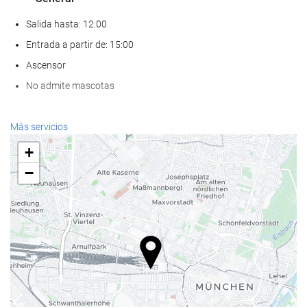
Salida hasta: 12:00
Entrada a partir de: 15:00
Ascensor
No admite mascotas
Bienestar
Más servicios
Spa
+
Hammam
−
Sauna
Gimnasio
Servicios de recepción
Recepción 24 horas
Guardaequipaje