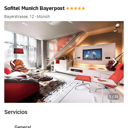
Sofitel Munich Bayerpost
Bayerstrasse, 12 - Múnich
Anterior
Sigui
1
/ 25
Servicios
General