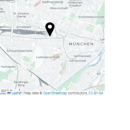
3000 ft
Leaflet
|
Map data ©
OpenStreetMap
contributors,
CC-BY-SA